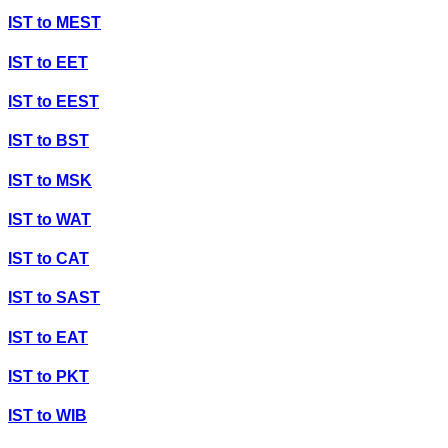
IST
to
MEST
IST
to
EET
IST
to
EEST
IST
to
BST
IST
to
MSK
IST
to
WAT
IST
to
CAT
IST
to
SAST
IST
to
EAT
IST
to
PKT
IST
to
WIB