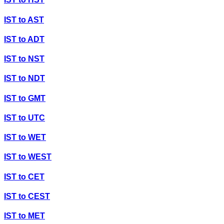
IST
to
AST
IST
to
ADT
IST
to
NST
IST
to
NDT
IST
to
GMT
IST
to
UTC
IST
to
WET
IST
to
WEST
IST
to
CET
IST
to
CEST
IST
to
MET