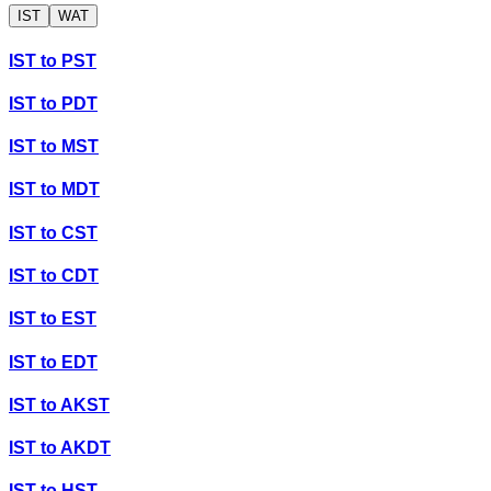
IST
WAT
IST
to
PST
IST
to
PDT
IST
to
MST
IST
to
MDT
IST
to
CST
IST
to
CDT
IST
to
EST
IST
to
EDT
IST
to
AKST
IST
to
AKDT
IST
to
HST