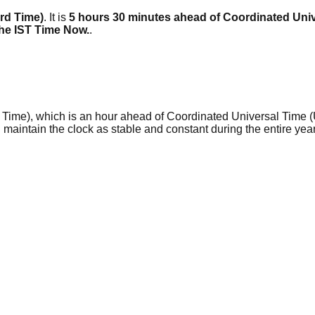
ard Time)
. It is
5 hours 30 minutes ahead of Coordinated Univ
he IST Time Now.
.
a Time), which is an hour ahead of Coordinated Universal Time (
d maintain the clock as stable and constant during the entire y