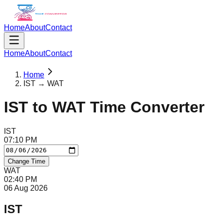
Home
About
Contact
Home
About
Contact
Home
IST → WAT
IST
to
WAT
Time Converter
IST
07
:
10
PM
Change Time
WAT
02
:
40
PM
06 Aug 2026
IST