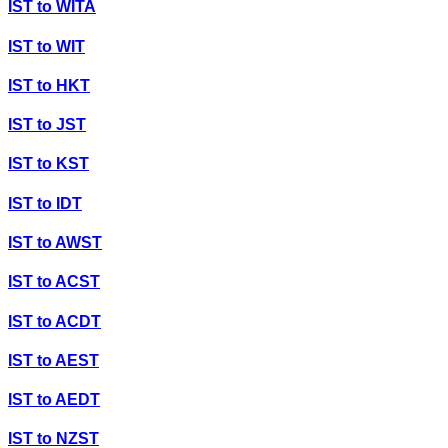
IST
to
WITA
IST
to
WIT
IST
to
HKT
IST
to
JST
IST
to
KST
IST
to
IDT
IST
to
AWST
IST
to
ACST
IST
to
ACDT
IST
to
AEST
IST
to
AEDT
IST
to
NZST