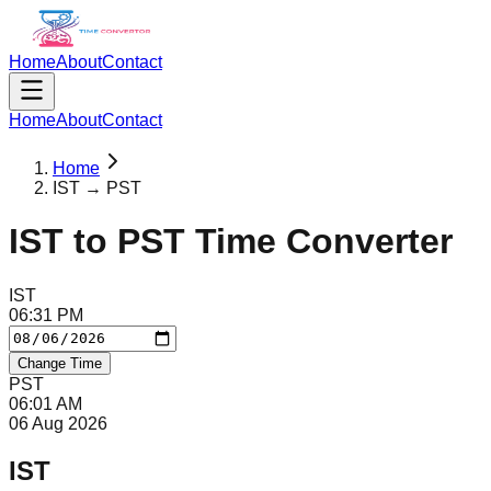
Home
About
Contact
Home
About
Contact
Home
IST → PST
IST
to
PST
Time Converter
IST
06
:
31
PM
Change Time
PST
06
:
01
AM
06 Aug 2026
IST