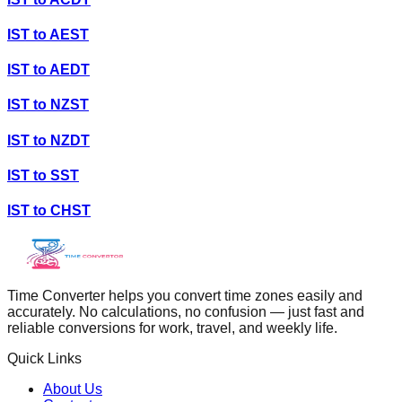
IST
to
AEST
IST
to
AEDT
IST
to
NZST
IST
to
NZDT
IST
to
SST
IST
to
CHST
Time Converter helps you convert time zones easily and
accurately. No calculations, no confusion — just fast and
reliable conversions for work, travel, and weekly life.
Quick Links
About Us