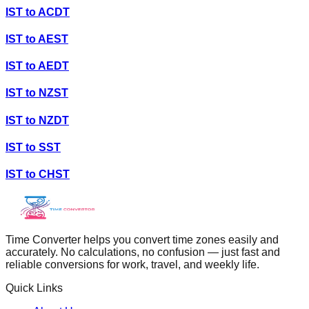
IST
to
ACDT
IST
to
AEST
IST
to
AEDT
IST
to
NZST
IST
to
NZDT
IST
to
SST
IST
to
CHST
Time Converter helps you convert time zones easily and
accurately. No calculations, no confusion — just fast and
reliable conversions for work, travel, and weekly life.
Quick Links