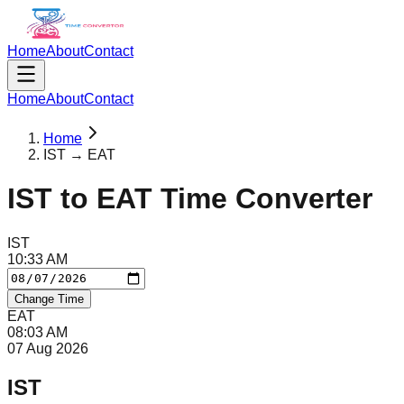
Home
About
Contact
Home
About
Contact
Home
IST → EAT
IST
to
EAT
Time Converter
IST
10
:
33
AM
Change Time
EAT
08
:
03
AM
07 Aug 2026
IST