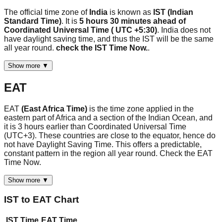
The official time zone of
India
is known as
IST (Indian
Standard Time)
. It is
5 hours 30 minutes ahead of
Coordinated Universal Time ( UTC +5:30)
. India does not
have daylight saving time, and thus the IST will be the same
all year round.
check the IST Time Now.
.
Show more ▼
EAT
EAT
(East Africa Time)
is the time zone applied in the
eastern part of Africa and a section of the Indian Ocean, and
it is 3 hours earlier than Coordinated Universal Time
(UTC+3). These countries are close to the equator, hence do
not have Daylight Saving Time. This offers a predictable,
constant pattern in the region all year round. Check the EAT
Time Now.
Show more ▼
IST
to
EAT
Chart
IST
Time
EAT
Time