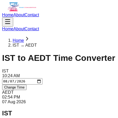
Home
About
Contact
Home
About
Contact
Home
IST → AEDT
IST
to
AEDT
Time Converter
IST
10
:
24
AM
Change Time
AEDT
02
:
54
PM
07 Aug 2026
IST