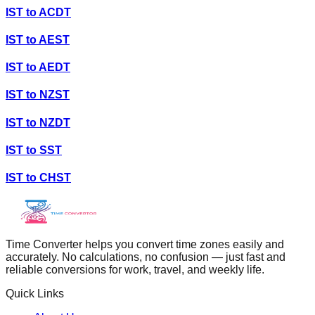
IST
to
ACDT
IST
to
AEST
IST
to
AEDT
IST
to
NZST
IST
to
NZDT
IST
to
SST
IST
to
CHST
Time Converter helps you convert time zones easily and
accurately. No calculations, no confusion — just fast and
reliable conversions for work, travel, and weekly life.
Quick Links