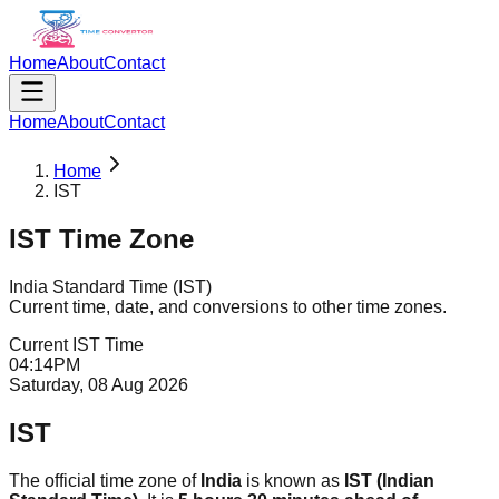
Home
About
Contact
Home
About
Contact
Home
IST
IST
Time Zone
India Standard Time
(
IST
)
Current time, date, and conversions to other time zones.
Current
IST
Time
04
:
14
PM
Saturday, 08 Aug 2026
IST
The official time zone of
India
is known as
IST (Indian