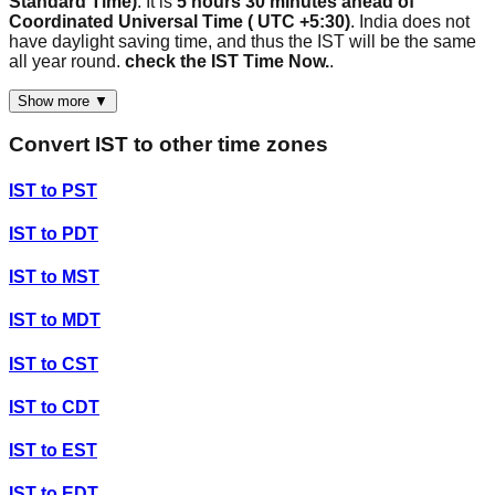
Standard Time)
. It is
5 hours 30 minutes ahead of
Coordinated Universal Time ( UTC +5:30)
. India does not
have daylight saving time, and thus the IST will be the same
all year round.
check the IST Time Now.
.
Show more ▼
Convert
IST
to other time zones
IST
to
PST
IST
to
PDT
IST
to
MST
IST
to
MDT
IST
to
CST
IST
to
CDT
IST
to
EST
IST
to
EDT