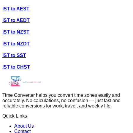
IST
to
AEST
IST
to
AEDT
IST
to
NZST
IST
to
NZDT
IST
to
SST
IST
to
CHST
Time Converter helps you convert time zones easily and
accurately. No calculations, no confusion — just fast and
reliable conversions for work, travel, and weekly life.
Quick Links
About Us
Contact